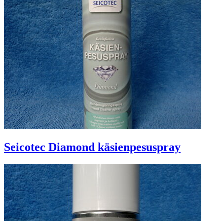
Seicotec Diamond käsienpesuspray