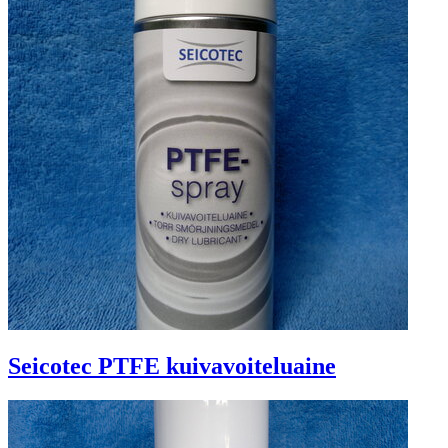
Seicotec PTFE kuivavoiteluaine