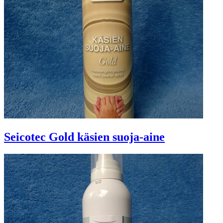
Seicotec Gold käsien suoja-aine