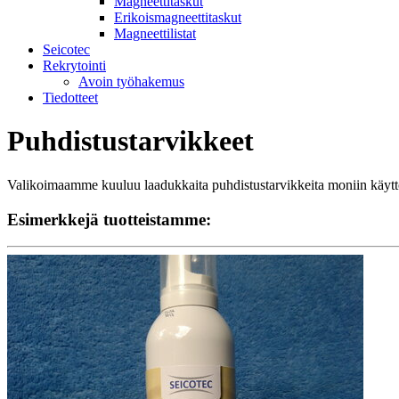
Magneettitaskut
Erikoismagneettitaskut
Magneettilistat
Seicotec
Rekrytointi
Avoin työhakemus
Tiedotteet
Puhdistustarvikkeet
Valikoimaamme kuuluu laadukkaita puhdistustarvikkeita moniin käyttö
Esimerkkejä tuotteistamme: