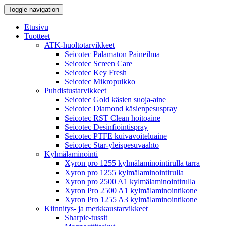
Toggle navigation
Etusivu
Tuotteet
ATK-huoltotarvikkeet
Seicotec Palamaton Paineilma
Seicotec Screen Care
Seicotec Key Fresh
Seicotec Mikropuikko
Puhdistustarvikkeet
Seicotec Gold käsien suoja-aine
Seicotec Diamond käsienpesuspray
Seicotec RST Clean hoitoaine
Seicotec Desinfiointispray
Seicotec PTFE kuivavoiteluaine
Seicotec Star-yleispesuvaahto
Kylmälaminointi
Xyron pro 1255 kylmälaminointirulla tarra
Xyron pro 1255 kylmälaminointirulla
Xyron pro 2500 A1 kylmälaminointirulla
Xyron Pro 2500 A1 kylmälaminointikone
Xyron Pro 1255 A3 kylmälaminointikone
Kiinnitys- ja merkkaustarvikkeet
Sharpie-tussit