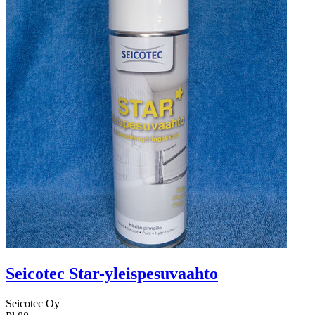
Seicotec Star-yleispesuvaahto
Seicotec Oy