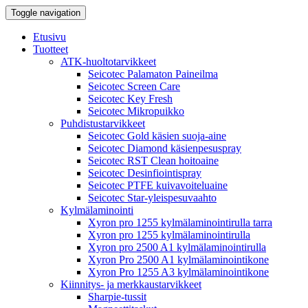
Toggle navigation
Etusivu
Tuotteet
ATK-huoltotarvikkeet
Seicotec Palamaton Paineilma
Seicotec Screen Care
Seicotec Key Fresh
Seicotec Mikropuikko
Puhdistustarvikkeet
Seicotec Gold käsien suoja-aine
Seicotec Diamond käsienpesuspray
Seicotec RST Clean hoitoaine
Seicotec Desinfiointispray
Seicotec PTFE kuivavoiteluaine
Seicotec Star-yleispesuvaahto
Kylmälaminointi
Xyron pro 1255 kylmälaminointirulla tarra
Xyron pro 1255 kylmälaminointirulla
Xyron pro 2500 A1 kylmälaminointirulla
Xyron Pro 2500 A1 kylmälaminointikone
Xyron Pro 1255 A3 kylmälaminointikone
Kiinnitys- ja merkkaustarvikkeet
Sharpie-tussit