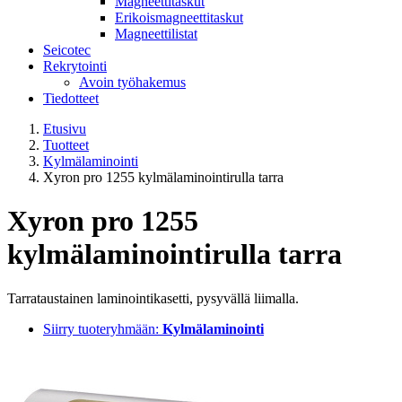
Magneettitaskut
Erikoismagneettitaskut
Magneettilistat
Seicotec
Rekrytointi
Avoin työhakemus
Tiedotteet
Etusivu
Tuotteet
Kylmälaminointi
Xyron pro 1255 kylmälaminointirulla tarra
Xyron pro 1255
kylmälaminointirulla tarra
Tarrataustainen laminointikasetti, pysyvällä liimalla.
Siirry tuoteryhmään:
Kylmälaminointi