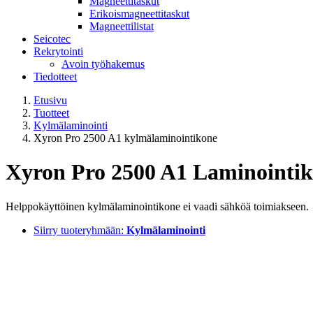
Magneettitaskut
Erikoismagneettitaskut
Magneettilistat
Seicotec
Rekrytointi
Avoin työhakemus
Tiedotteet
Etusivu
Tuotteet
Kylmälaminointi
Xyron Pro 2500 A1 kylmälaminointikone
Xyron Pro 2500 A1 Laminointi
Helppokäyttöinen kylmälaminointikone ei vaadi sähköä toimiakseen.
Siirry tuoteryhmään:
Kylmälaminointi