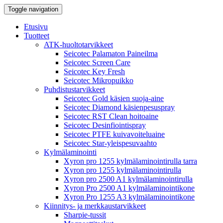
Toggle navigation
Etusivu
Tuotteet
ATK-huoltotarvikkeet
Seicotec Palamaton Paineilma
Seicotec Screen Care
Seicotec Key Fresh
Seicotec Mikropuikko
Puhdistustarvikkeet
Seicotec Gold käsien suoja-aine
Seicotec Diamond käsienpesuspray
Seicotec RST Clean hoitoaine
Seicotec Desinfiointispray
Seicotec PTFE kuivavoiteluaine
Seicotec Star-yleispesuvaahto
Kylmälaminointi
Xyron pro 1255 kylmälaminointirulla tarra
Xyron pro 1255 kylmälaminointirulla
Xyron pro 2500 A1 kylmälaminointirulla
Xyron Pro 2500 A1 kylmälaminointikone
Xyron Pro 1255 A3 kylmälaminointikone
Kiinnitys- ja merkkaustarvikkeet
Sharpie-tussit